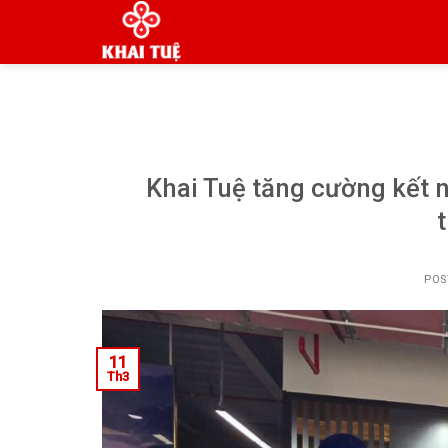
Skip
to
content
Khai Tuệ tăng cường kết 
POS
11
Th3