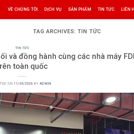
VỀ CHÚNG TÔI
DỊCH VỤ
SẢN PHẨM
TIN TỨC
LIÊN 
TAG ARCHIVES:
TIN TỨC
TIN TỨC
nối và đồng hành cùng các nhà máy FD
trên toàn quốc
TED ON
11/03/2026
BY
ADMIN