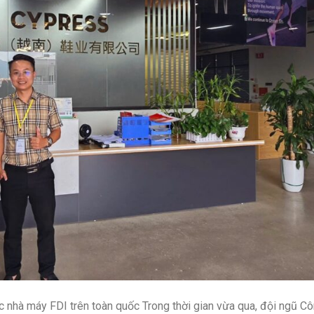
c nhà máy FDI trên toàn quốc Trong thời gian vừa qua, đội ngũ Cô