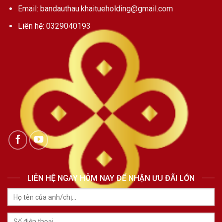
Email: bandauthau.khaitueholding@gmail.com
Liên hệ:
0329040193
LIÊN HỆ NGAY HÔM NAY ĐỂ NHẬN ƯU ĐÃI LỚN