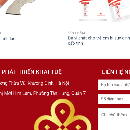
M
SẢN PHẨM
Đa vi chất cho trẻ em bị suy din
 lưỡi dao
cấp tính
 PHÁT TRIỂN KHAI TUỆ
LIÊN HỆ 
ương Thừa Vũ, Khương Đình, Hà Nội
Thị Mới Him Lam, Phường Tân Hưng, Quận 7,