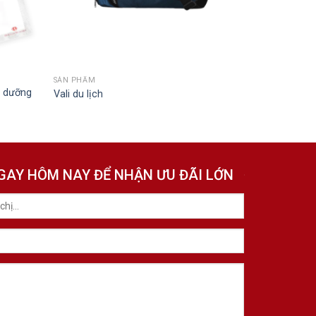
SẢN PHẨM
h dưỡng
Vali du lịch
NGAY HÔM NAY ĐỂ NHẬN ƯU ĐÃI LỚN