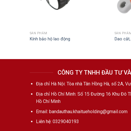
SẢN PHẨM
SẢN PHẨ
Kính bảo hộ lao động
Dao cắt,
CÔNG TY TNHH ĐẦU TƯ VÀ
Địa chỉ Hà Nội: Tòa nhà Tân Hồng Hà, số 2A, V
Địa chỉ Hồ Chí Minh: Số 15 Đường 16 Khu Đô 
Hồ Chí Minh
Email: bandauthau.khaitueholding@gmail.com
Liên hệ:
0329040193